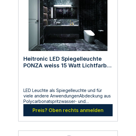
beschädigten Produkte in Betrieb. Die
Installation von elektrischen Produkten darf
nur spannungsfrei erfolgen. Elektroarbeiten
dürfen nur durch Fachkräfte durchgeführt
werden.
Heitronic LED Spiegelleuchte
PONZA weiss 15 Watt Lichtfarbe
umschaltbar 3000/4000 Kelvin
600mm IP44 Einspeisung mittig
LED Leuchte als Spiegelleuchte und für
viele andere AnwendungenAbdeckung aus
Polycarbonatspritzwasser- und
feuchtigkeitsbeständigperfekte
Preis? Oben rechts anmelden
Beleuchtung für die
WandmontageAbstrahlwinkel 145 Gradmit
Ein-/AussschalterLichtfarbe einstellbar
(3000 Kelvin warmweiß und 4000 Kelvin
neutralweiß)Endkappen weiß austauschbar