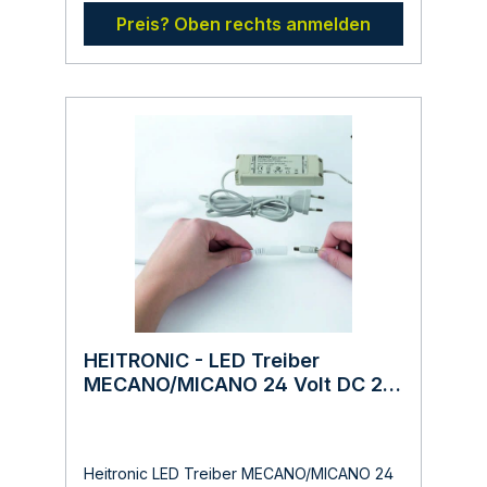
LichtbrueckenHersteller:LDBS Lichtdienst
werden.
Preis? Oben rechts anmelden
GmbHChemnitzerstr 814612
FalkenseeDeutschlandinfo@ldbs.deWarnhin
weise und Sicherheitsinformationen:Lesen
sie vor der Inbetriebnahme die
Bedienungsanleitung und die Hinweise auf
der Verpackung sorgfältig durch und
bewahren diese auf. Nehmen sie keine
beschädigten Produkte in Betrieb. Die
Installation von elektrischen Produkten darf
nur spannungsfrei erfolgen. Elektroarbeiten
dürfen nur durch Fachkräfte durchgeführt
werden.
HEITRONIC - LED Treiber
MECANO/MICANO 24 Volt DC 20
Watt
Heitronic LED Treiber MECANO/MICANO 24