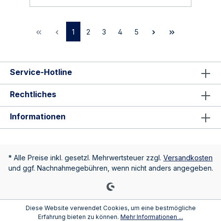
weise und Sicherheitsinformationen:Lesen
sie vor der Inbetriebnahme die
Bedienungsanleitung und die Hinweise auf
der Verpackung sorgfältig durch und
1
2
3
4
5
bewahren diese auf. Nehmen sie keine
beschädigten Produkte in Betrieb. Die
Installation von elektrischen Produkten darf
nur spannungsfrei erfolgen. Elektroarbeiten
Service-Hotline
dürfen nur durch Fachkräfte durchgeführt
werden.
Rechtliches
Informationen
* Alle Preise inkl. gesetzl. Mehrwertsteuer zzgl.
Versandkosten
und ggf. Nachnahmegebühren, wenn nicht anders angegeben.
Diese Website verwendet Cookies, um eine bestmögliche
Erfahrung bieten zu können.
Mehr Informationen ...