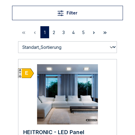
Filter
1
2
3
4
5
A
E
G
HEITRONIC - LED Panel