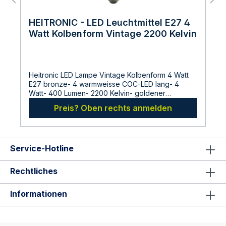
HEITRONIC - LED Leuchtmittel E27 4
Watt Kolbenform Vintage 2200 Kelvin
Heitronic LED Lampe Vintage Kolbenform 4 Watt
E27 bronze- 4 warmweisse COC-LED lang- 4
Watt- 400 Lumen- 2200 Kelvin- goldener
Glaskolben- LED-Gluehfaeden imitieren den
Preis? Oben rechts anmelden
klassischen Gluehlampenlook- makellose Optik
ohne Kuehlkoerper- Abstrahlwinkel 320 Grad-
Lebensdauer 15.000 Std.- flackerfrei durch IC
Driver Technologie- geringe
Service-Hotline
WaermeentwicklungAbmessungen:Gesamtlaenge:
144 mmMaximaler Durchmesser: 64
mmHersteller:LDBS Lichtdienst GmbHChemnitzerstr
Rechtliches
814612
FalkenseeDeutschlandinfo@ldbs.deWarnhinweise
Informationen
und Sicherheitsinformationen:Lesen sie vor der
Inbetriebnahme die Bedienungsanleitung und die
Hinweise auf der Verpackung sorgfältig durch und
bewahren diese auf. Nehmen sie keine